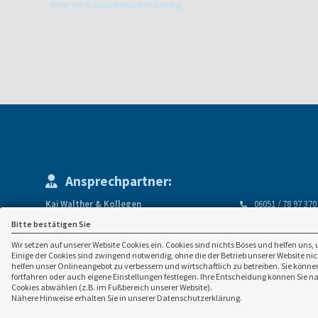
Arten der Risikolebensversicherung
Ansprechpartner:
Kai Walther & Kollegen
06051 / 78 97 370
Versicherungsmakler GmbH
info(at)vmmw.d
Bitte bestätigen Sie
Rudolf-Diesel-Str. 4
www.vmmw.de
Wir setzen auf unserer Website Cookies ein. Cookies sind nichts Böses und helfen uns, 
63571 Gelnhausen
Einige der Cookies sind zwingend notwendig, ohne die der Betrieb unserer Website n
helfen unser Onlineangebot zu verbessern und wirtschaftlich zu betreiben. Sie können
fortfahren oder auch eigene Einstellungen festlegen. Ihre Entscheidung können Sie n
Cookies abwählen (z.B. im Fußbereich unserer Website).
Nähere Hinweise erhalten Sie in unserer Datenschutzerklärung.
Konzeption, technische Entwi