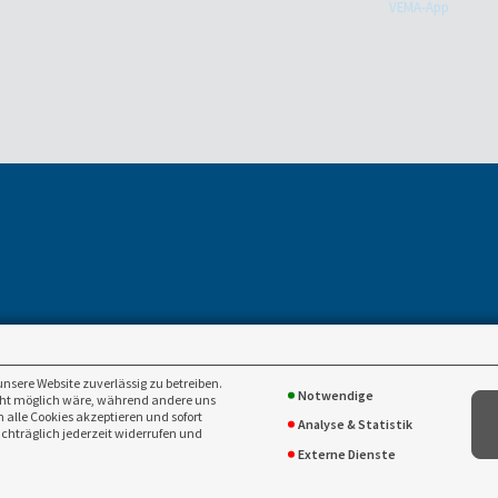
VEMA-App
e
unsere Website zuverlässig zu betreiben.
Notwendige
icht möglich wäre, während andere uns
 alle Cookies akzeptieren und sofort
Analyse & Statistik
achträglich jederzeit widerrufen und
Externe Dienste
cklung, fachliche Betreuung -
VEMA Versicherungsmakler Genossenschaft eG
&
www.