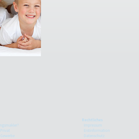
Rechtliches
ngsmakler?
Impressum
 Privat
Erstinformation
e Gewerbe
Datenschutz