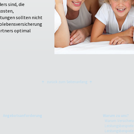
ers sind, die
kosten,
htungen sollten nicht
ikolebensversicherung
artners optimal
zurück zum Seitenanfang
Angebotsanforderung
Warum zu uns?
Warum Versicheru
Leistungsbeispiele
Leistungsbeispiel