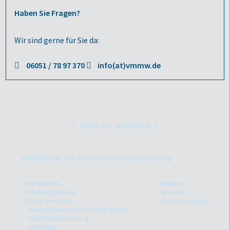
Haben Sie Fragen?
Wir sind gerne für Sie da:
06051 / 78 97 370
info(at)vmmw.de
zurück zum Seitenanfang
Informationen zum Thema: Private Unfallversicherung
Information
Schaden
Unfallversicherung
Schaden
Was ist versichert
Schadenbeispiele
Invaliditätsleistung und Progression
Unfalltodesfallleistung
Unfallrente