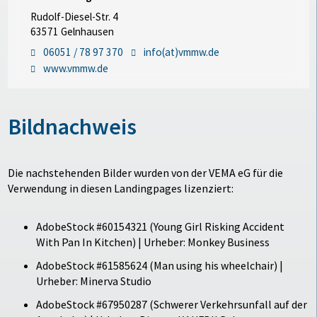
Rudolf-Diesel-Str. 4
63571 Gelnhausen
06051 / 78 97 370
info(at)vmmw.de
www.vmmw.de
Bildnachweis
Die nachstehenden Bilder wurden von der VEMA eG für die
Verwendung in diesen Landingpages lizenziert:
AdobeStock #60154321 (Young Girl Risking Accident
With Pan In Kitchen) | Urheber: Monkey Business
AdobeStock #61585624 (Man using his wheelchair) |
Urheber: Minerva Studio
AdobeStock #67950287 (Schwerer Verkehrsunfall auf der