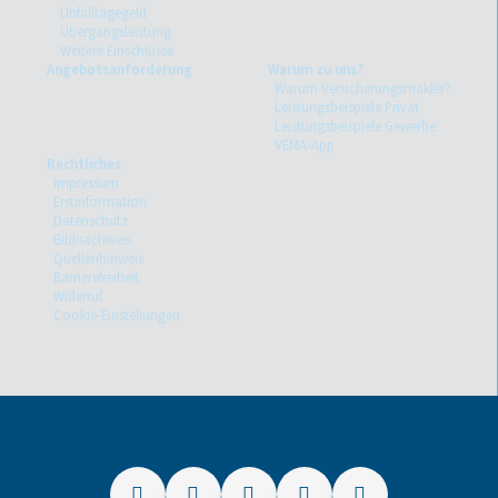
Unfalltagegeld
Übergangsleistung
Weitere Einschlüsse
Angebotsanforderung
Warum zu uns?
Warum Versicherungsmakler?
Leistungsbeispiele Privat
Leistungsbeispiele Gewerbe
VEMA-App
Rechtliches
Impressum
Erstinformation
Datenschutz
Bildnachweis
Quellenhinweis
Barrierefreiheit
Widerruf
Cookie-Einstellungen