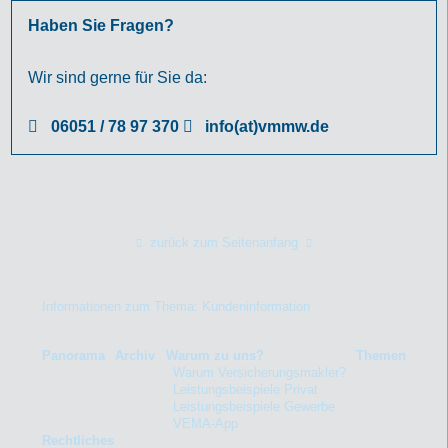
Haben Sie Fragen?
Wir sind gerne für Sie da:
06051 / 78 97 370
info(at)vmmw.de
zurück zum Seitenanfang
Informationen zum Thema: Kundeninformation
Panorama
Archiv
Warum zu uns?
Themen
Warum Versicherungsmakler?
Leistungsbeispiele Privat
Leistungsbeispiele Gewerbe
VEMA-App
Rechtliches