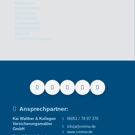
Impressum
Erstinformation
Datenschutz
Bildnachweis
Quellenhinweis
Barrierefreiheit
Widerruf
Cookie-Einstellungen
Ansprechpartner:
Kai Walther & Kollegen
06051 / 78 97 370
Versicherungsmakler
info(at)vmmw.de
GmbH
www.vmmw.de