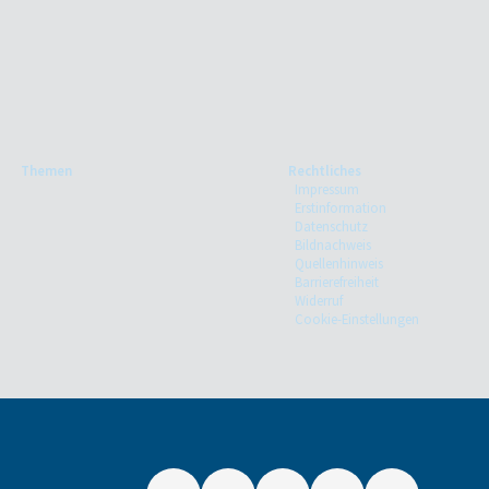
Themen
Rechtliches
Impressum
Erstinformation
Datenschutz
Bildnachweis
Quellenhinweis
Barrierefreiheit
Widerruf
Cookie-Einstellungen