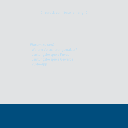
zurück zum Seitenanfang
Warum zu uns?
Warum Versicherungsmakler?
Leistungsbeispiele Privat
Leistungsbeispiele Gewerbe
VEMA-App