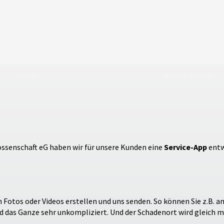
Archiv
Warum zu uns?
senschaft eG haben wir für unsere Kunden eine
Service-App
entw
Fotos oder Videos erstellen und uns senden. So können Sie z.B. a
das Ganze sehr unkompliziert. Und der Schadenort wird gleich mi